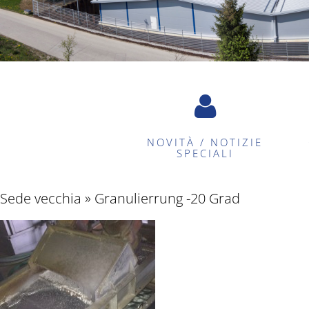
NOVITÀ / NOTIZIE
SPECIALI
Sede vecchia
» Granulierrung -20 Grad