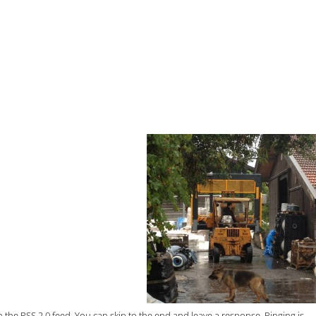
h the
RSS 2.0
feed. You can skip to the end and leave a response. Pinging is