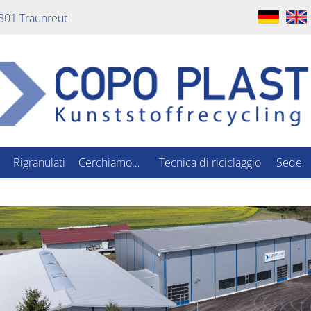
301 Traunreut
Rigranulati
Cerchiamo…
Tecnica di riciclaggio
Sede