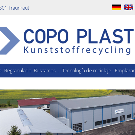
301 Traunreut
s
Regranulado
Buscamos…
Tecnología de reciclaje
Emplaza