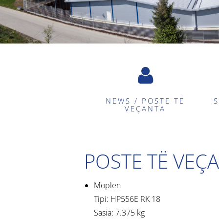
NEWS / POSTE TË
S
VEÇANTA
POSTE TË VEÇ
Moplen
Tipi: HP556E RK 18
Sasia: 7.375 kg