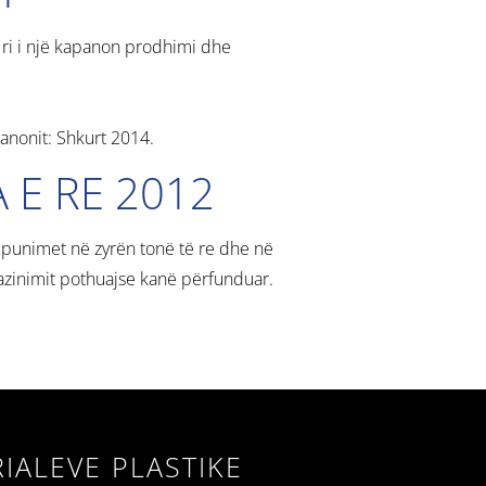
të ri i një kapanon prodhimi dhe
anonit: Shkurt 2014.
 E RE 2012
 punimet në zyrën tonë të re dhe në
zinimit pothuajse kanë përfunduar.
RIALEVE PLASTIKE