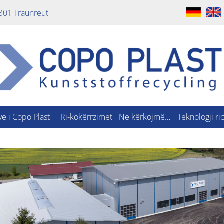
301 Traunreut
ve i Copo Plast
Ri-kokërrzimet
Ne kërkojmë…
Teknologji ric