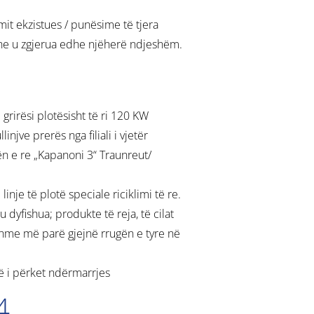
mit ekzistues / punësime të tjera
ne u zgjerua edhe njëherë ndjeshëm.
grirësi plotësisht të ri 120 KW
njve prerës nga filiali i vjetër
n e re „Kapanoni 3“ Traunreut/
inje të plotë speciale riciklimi të re.
u dyfishua; produkte të reja, të cilat
hme më parë gjejnë rrugën e tyre në
që i përket ndërmarrjes
4