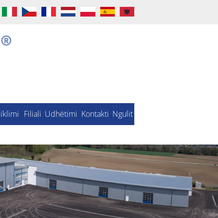
iklimi
Filiali
Udhëtimi
Kontakti
Ngulit