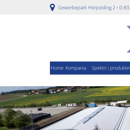
Gewerbepark Hörpolding 2 • D-83
Home
Kompania
Spektri i produkte