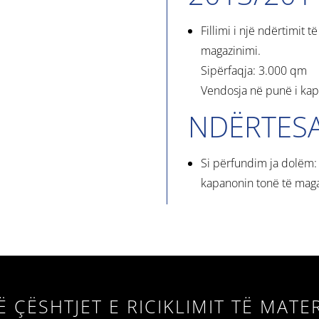
Fillimi i një ndërtimit 
magazinimi.
Sipërfaqja: 3.000 qm
Vendosja në punë i kap
NDËRTESA
Si përfundim ja dolëm:
kapanonin tonë të maga
Ë ÇËSHTJET E RICIKLIMIT TË MATE