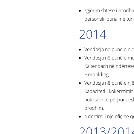
zgjerim shtesë i prodhi
personeli, puna me tur
2014
Vendosja në punë e një 
Vendosja në punë e mulli
Kaltenbach në ndërtesë
Hörpolding
Vendosja në punë e një l
Kapaciteti i kokërrzimit 
nuk ishin të përpunues
prodhim.
Ndërtimi i një ofiçine 
2013/201